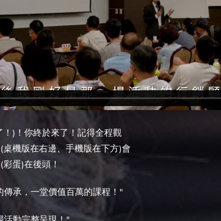
了！
)！你終於來了！記得全程觀
(桌機版在右邊、手機版在下方)會
(彩蛋)在後頭！
的傳承，一堂價值百萬的課程！"
場活動完整呈現！"