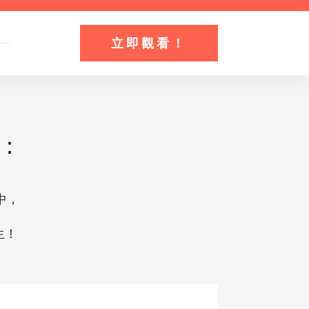
立即觀看！
：
中，
生！