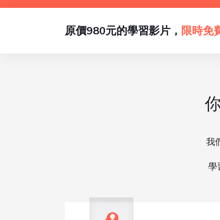
原價980元的學習影片，
限時免
我
學