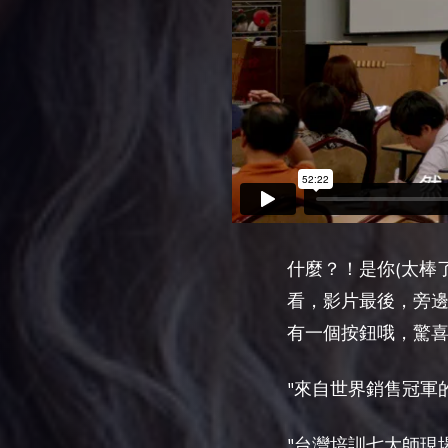
什麼？！是
你
(
太棒
看，影片最後，旁邊
有一個按鈕哦，驚喜
"來自世界銷售冠軍
"台灣培訓七大師現