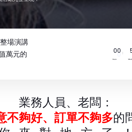
完整場演講
0
0
值萬元的
:
Hours
Minu
業務人員、老闆：
意不夠好、訂單不夠多
的