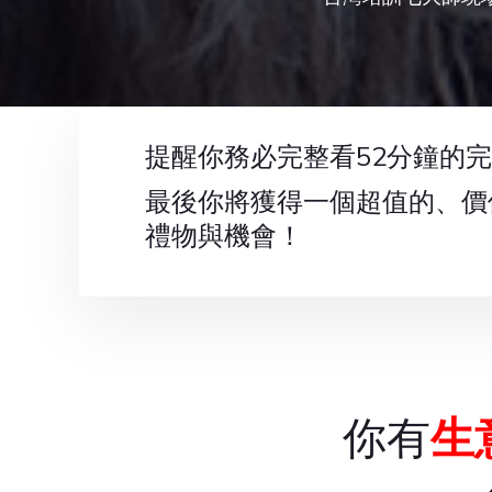
提醒
你
務必完整看52分鐘的
最後你將獲得一個超值的、價
禮物與機會！
你有
生