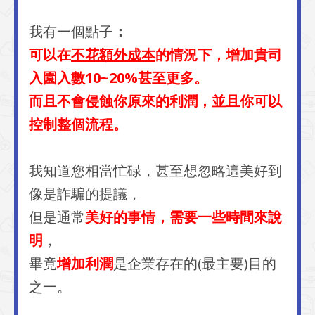
我有一個點子
：
可以在
不花額外成本
的情況下，增加貴司
入園入數10~20%甚至更多。
而且不會侵蝕你原來的利潤，並且你可以
控制整個流程。
我知道您相當忙碌，甚至想忽略這美好到
像是詐騙的提議，
但是通常
美好的事情，需要一些時間來說
明
，
畢竟
增加利潤
是企業存在的(最主要)目的
之一。