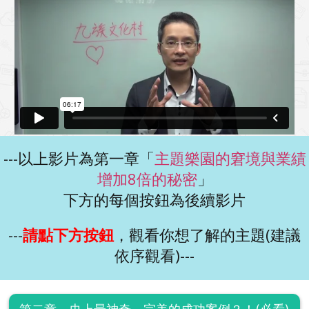
---以上影片為第一章「
主題樂園的窘境與業績
增加8倍的秘密
」
下方的每個按鈕​為後續影片
---
請點下方按鈕
，觀看你想了解的主題(建議
依序觀看)---