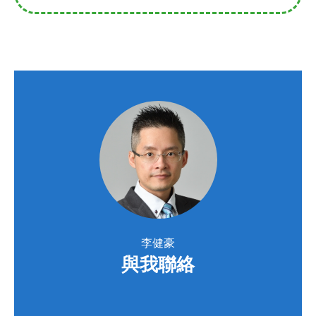
​李健豪
與我聯絡