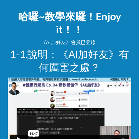
哈囉
~教學來囉！Enjoy
it！！
《AI加好友》會員已登錄
1-1.說明：《AI加好友》有
何厲害之處？