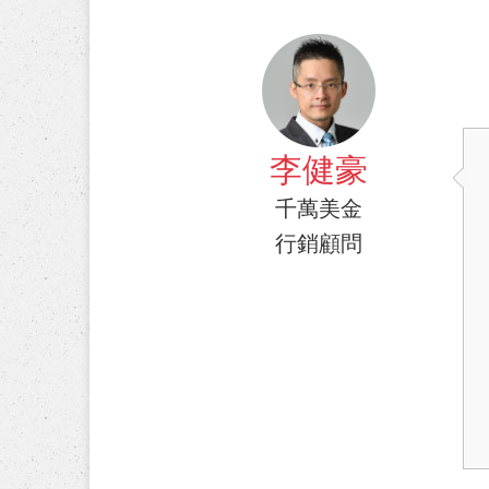
李健豪
千萬美金
行銷顧問