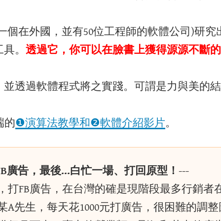
一個在外國，並有50位工程師的軟體公司)研
工具。
透過它，你可以在臉書上獲得源源不斷的
」並透過軟體程式將之實踐。可謂是力與美的結
端的
❶演算法教學和❷軟體介紹影片
。
FB廣告，最後…白忙一場、打回原型！
---
好，打FB廣告，在台灣的確是現階段最多行銷者
某A先生，每天花1000元打廣告，很困難的調