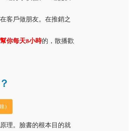
在客戶做朋友。在推銷之
幫你每天8小時
的，散播歡
？
鐘)
原理。臉書的根本目的就