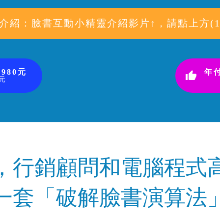
介紹：臉書互動小精靈介紹影片↑，請點上方(1
980元
年付
元
，行銷顧問和電腦程式
一套「破解臉書演算法