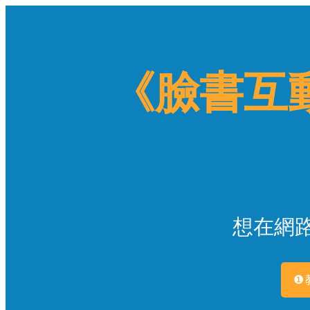
《臉書互
想在網
❶