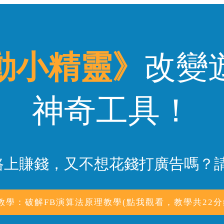
動小精靈》
改變
神奇工具！
路上賺錢，又不想花錢打廣告嗎？請
教學：破解FB演算法原理教學(點我觀看，教學共22分