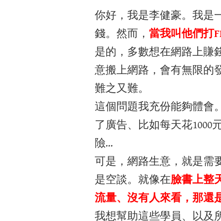
你好，我是李健豪。我是
錢。然而，
當我叫他們打
是的，多數想在網路上賺
意搬上網路，會有無限的發
難之又難。
這個問題我充份能夠體會
了廣告、比如每天花100
險…
可是，網路生意，就是需
是空談。就像在
臉書上整
流量、沒有人來看，那還
我想幫助這些學員、以及