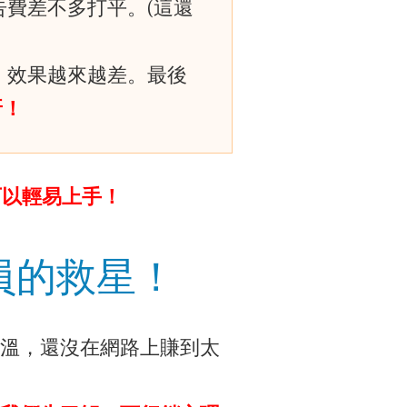
費差不多打平。(這還
、效果越來越差。最後
呀！
可以輕易上手！
員的救星！
溫，還沒在網路上賺到太