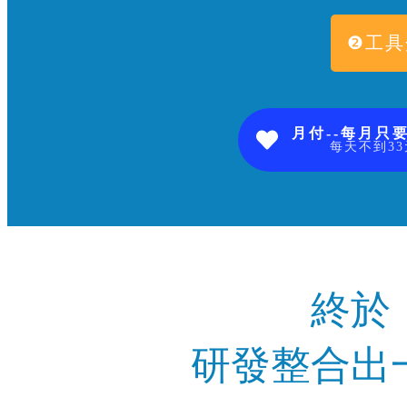
❷工具
月付--每月只要
每天不到33
終於
研發整合出