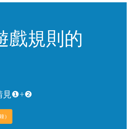
遊戲規則的
見❶+❷
鐘)