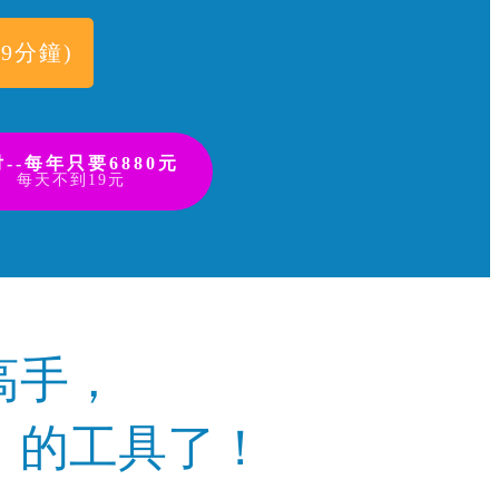
9分鐘)
--每年只要6880元
每天不到19元
高手，
」的工具了！