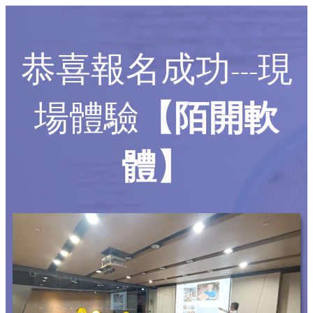
恭喜報名成功---現
場體驗
【陌開軟
體】