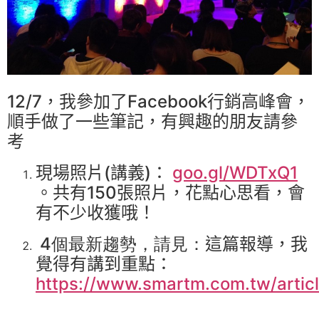
12/7，我參加了
Facebook
行銷高峰會，
順手做了一些筆記，有興趣的朋友請參
考
現場
照片(講義)：
goo.gl/WDTxQ1
。共有150張照片，花點心思看，會
有不少收獲哦！
4個最新趨勢，請見：
這篇報導，我
覺得有講到重點：
https://www.smartm.com.tw/arti