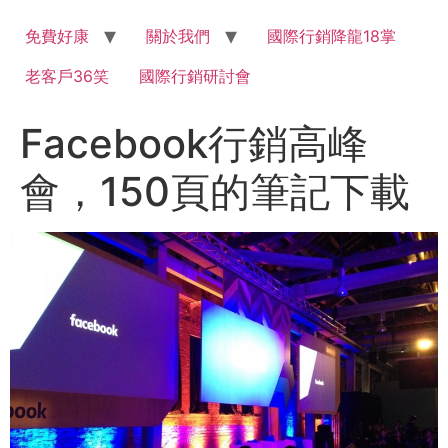
Skip
to
免費好康
關於我們
國際行銷降龍18掌
content
老客戶36笑
國際行銷研討會
Facebook行銷高峰
會，150頁的筆記下載