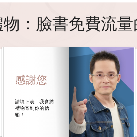
禮物：臉書免費流量
感謝您
請填下表，我會將
禮物寄到你的信
箱！