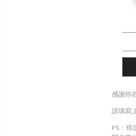
感謝你
請填寫上
PS：