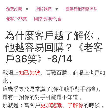
Skip
to
免費好康
關於我們
國際行銷降龍18掌
content
老客戶36笑
國際行銷研討會
為什麼客戶越了解你，
他越容易回購？《老客
戶36笑》-8/14
戰場上
知己知彼
、百戰百勝，商場上也是如
此，
這幾乎等於是常識了(你和競爭對手都會)。
還有一招你的對手可能還不知道，
那就是：當客戶
更加認識、了解你
的時候，