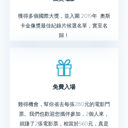
獲得多個國際大獎，並入圍 201​9​年 奧斯
卡金像獎​最佳紀錄片候選名單，實至名
歸！
免費入場
​難得機會，幫你省去每張280元的電影門
票。我們也歡迎您攜伴參加，2個人來，
就賺了2張電影票，相當於560元，真是