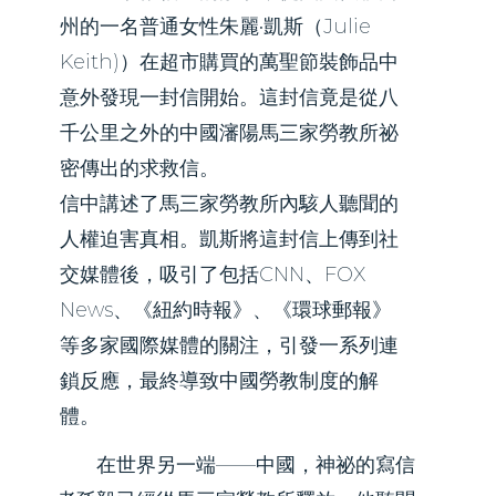
州的一名普通女性朱麗•凱斯（Julie
Keith)）在超市購買的萬聖節裝飾品中
意外發現一封信開始。這封信竟是從八
千公里之外的中國瀋陽馬三家勞教所祕
密傳出的求救信。
信中講述了馬三家勞教所內駭人聽聞的
人權迫害真相。凱斯將這封信上傳到社
交媒體後，吸引了包括CNN、FOX
News、《紐約時報》、《環球郵報》
等多家國際媒體的關注，引發一系列連
鎖反應，最終導致中國勞教制度的解
體。
​ 在世界另一端——中國，神祕的寫信