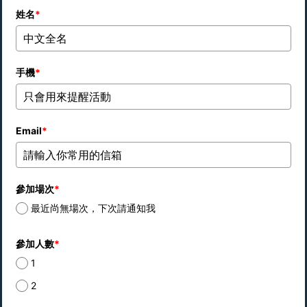
姓名
*
手機
*
Email
*
參加場次
*
最近尚無場次，下次請通知我
參加人數
*
1
2