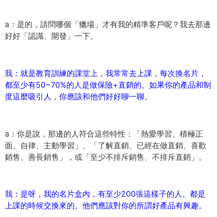
a：是的，請問哪個「獵場」才有我的精準客戶呢？我去那邊
好好「認識、開發」一下。
我：就是教育訓練的課堂上，我常常去上課，每次換名片，
都至少有50~70%的人是做保險+直銷的。如果你的產品和制
度這麼吸引人，你應該和他們好好聊一聊。
a：你是說，那邊的人符合這些特性：「熱愛學習、積極正
面、自律、主動學習」、「了解直銷、已經在做直銷、喜歡
銷售、善長銷售」，或「至少不排斥銷售、不排斥直銷」。
我：是呀，我的名片盒內，有至少200張這樣子的人。都是
上課的時候交換來的。他們應該對你的所謂好產品有興趣。