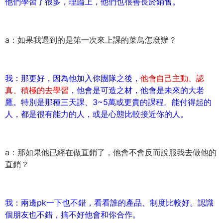
他們學習了很多，理論上，他們也很善長於銷售。
a：如果我遇到的是第一次來上課的菜鳥怎麼辦？
我：那更好，因為他加入你團隊之後，
他會自己主動、認
真、積極的去學習
，他會是可造之材，他會是未來的大老
鷹。特別是那種三天課、3~5萬或更貴的課程。能付得起的
人，都是很有能力的人，或是心態比較接近你的人。
a：那如果他已經在做直銷了，他會不會反而說服我去做他的
直銷？
我：兩邊pk一下也不錯，看看誰的產品、制度比較好。認識
個朋友也不錯，搞不好他會和你合作。