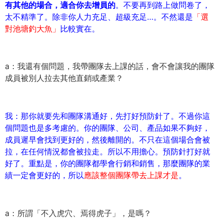
有其他的場合，適合你去增員的
。不要再到路上做問卷了，
太不精準了。除非你人力充足、超級充足…。不然還是
「選
對池塘釣大魚」
比較實在。
a：我還有個問題，我帶團隊去上課的話，會不會讓我的團隊
成員被別人拉去其他直銷或產業？
我：那你就要先和團隊溝通好，先打好預防針了。不過你這
個問題也是多考慮的。你的團隊、公司、產品如果不夠好，
成員遲早會找到更好的，然後離開的。不只在這個場合會被
拉，在任何情況都會被拉走。所以不用擔心。預防針打好就
好了。重點是，你的團隊都學會行銷和銷售，那麼團隊的業
績一定會更好的，所以
應該整個團隊帶去上課才是
。
a：所謂「不入虎穴、焉得虎子」，是嗎？