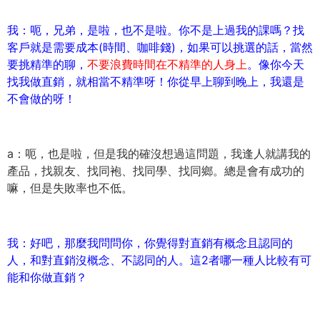
我：呃，兄弟，是啦，也不是啦。你不是上過我的課嗎？找
客戶就是需要成本(時間、咖啡錢)，如果可以挑選的話，當然
要挑精準的聊，
不要浪費時間在不精準的人身上
。像你今天
找我做直銷，就相當不精準呀！你從早上聊到晚上，我還是
不會做的呀！
a：呃，也是啦，但是我的確沒想過這問題，我逢人就講我的
產品，找親友、找同袍、找同學、找同鄉。總是會有成功的
嘛，但是失敗率也不低。
我：好吧，那麼我問問你，你覺得對直銷有概念且認同的
人，和對直銷沒概念、不認同的人。這2者哪一種人比較有可
能和你做直銷？