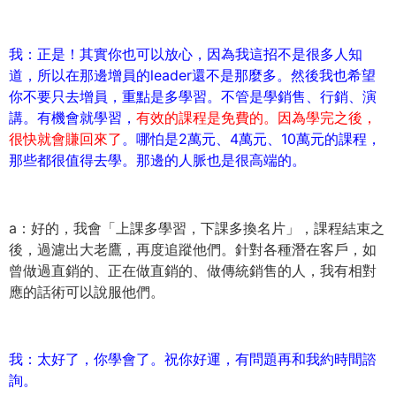
我：正是！其實你也可以放心，因為我這招不是很多人知
道，所以在那邊增員的leader還不是那麼多。然後我也希望
你不要只去增員，重點是多學習。不管是學銷售、行銷、演
講。有機會就學習，
有效的課程是免費的。因為學完之後，
很快就會賺回來了
。哪怕是2萬元、4萬元、10萬元的課程，
那些都很值得去學。那邊的人脈也是很高端的。
a：好的，我會「上課多學習，下課多換名片」，課程結束之
後，過濾出大老鷹，再度追蹤他們。針對各種潛在客戶，如
曾做過直銷的、正在做直銷的、做傳統銷售的人，我有相對
應的話術可以說服他們。
我：太好了，你學會了。祝你好運，有問題再和我約時間諮
詢。