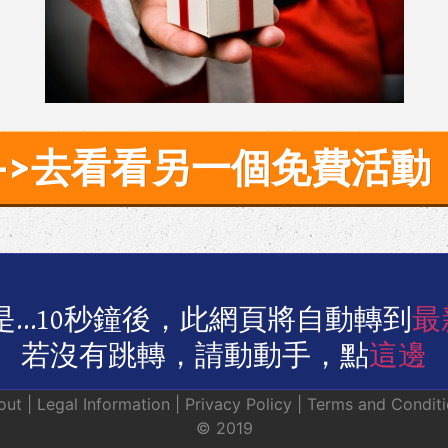
​-->去看看另一個免費活動
是…​10秒鐘後，此網頁將自動轉到
最
若沒有跳轉，請動動手，點
這邊
ut | Legal Information | Privacy Policy | Terms and Condit
© 201​​9