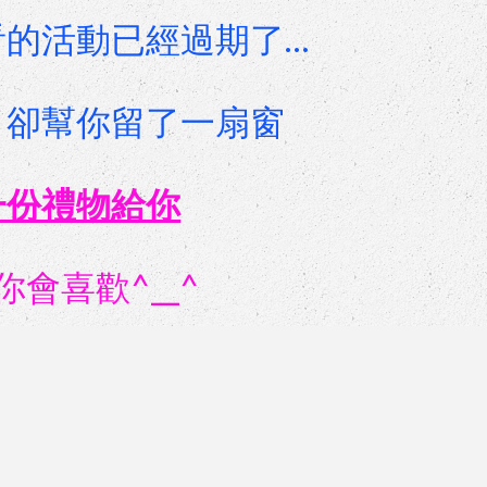
的活動​已經過期了…
，卻幫你留了一扇窗
一份禮物給你
你會喜歡^__^