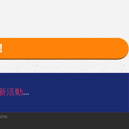
！
新活動
…
ions