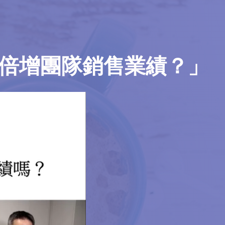
】
倍增團隊銷售業績？」