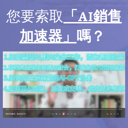
您要索取
「AI銷售
加速器」
嗎？