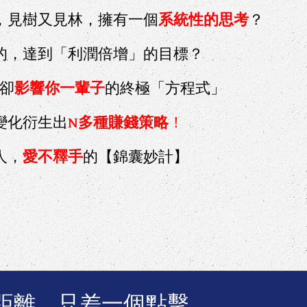
，見樹又見林，擁有一個
系統性的思考
？​
的，達到「利潤倍增」的目標？
，卻
影響你一輩子
的終極「方程式」​
變化衍生出
N多種賺錢策略
！
人，
愛不釋手
的【錦囊妙計】
距離，只差一個點擊…