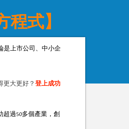
方程式】
​
論是上市公司、中小企
得更大更好？
登上成功
助超過50多個產業，創