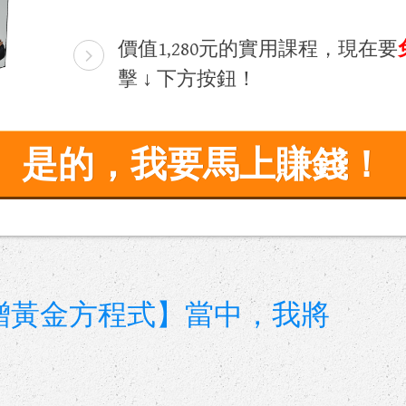
價值​1,​280元的實用課程，現在要
擊 ↓ 下方按鈕！
是的，我要馬上賺錢！
增黃金方程式】當中，我將