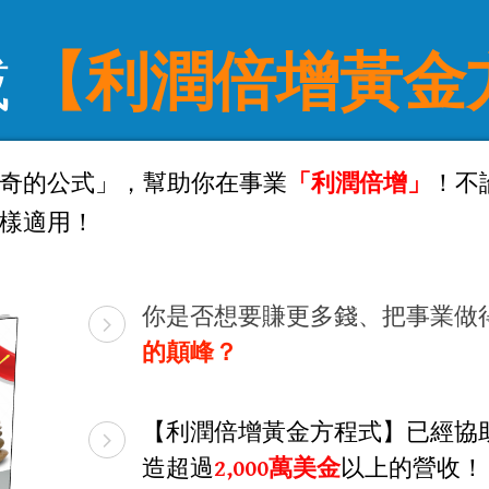
載
【利潤倍增黃金
奇的公式」，幫助你在事業
「利潤倍增」
！不
樣適用！
你是否想要賺更多錢、把事業做
的顛峰？
【利潤倍增黃金方程式】​已經協
造超過
​2,000萬美金
以上的營收！