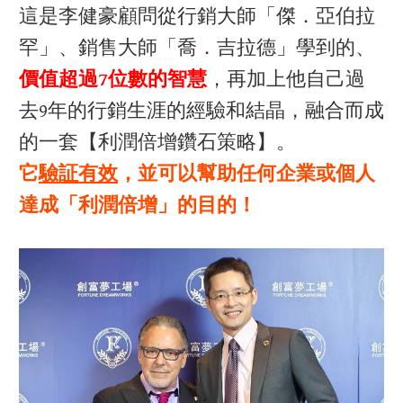
這是李健豪顧問從行銷大師「傑．亞伯拉
罕」、銷售大師「喬．吉拉德」學到的、
價值超過7位數的智慧
，再加上他自己過
去9年的行銷生涯的經驗和結晶，融合而成
的一套【利潤倍增鑽石策略】。
它​
驗証有效
，並可以幫助任何企業或個人
達成「利潤倍增」的目的！​