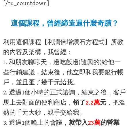
[/tu_countdown]
這個課程，曾經締造過什麼奇蹟？​
利用這個課程【利潤倍增鑽石方程式】所教
的內容及架構，我曾經：
1. 和朋友聊聊天，邊吃飯邊​(隨興的)給他一
些行銷建議，結束後，他立即和我要銀行帳
戶，並且匯了幾千元給我。
2. 透過1個小時的正式諮詢，結束之後，客戶
馬上去對面的便利商店，
領了
2.2萬
元
，把溫
熱的千元大鈔，親手交給我。
3. 透過1個晚上的會議，
就帶入
23萬
的營業