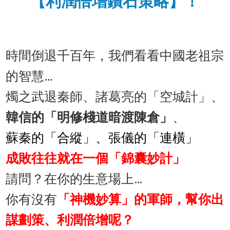
​【利潤倍增鑽石策略】！​
時間倒退千百年，我們看看中國老祖宗
的智慧…
燭之武退秦師、諸葛亮的「空城計」、
韓信的「明修棧道暗渡陳倉」
、
蘇秦的「合縱」、張儀的「連橫」
成敗往往就在一個「錦囊妙計」
請問？在你的生意場上…
你有沒有
「神機妙算」的軍師，幫你出
謀劃策、利潤倍增呢？