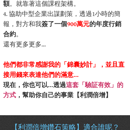
額
。就靠著這個課程架構。
4. 協助中型企業出謀劃策，透過1小時的簡
報，對方和我
簽了一個
900萬元
的年度行銷
合約
。​
還有更多更多…
他們都非常感謝我的「錦囊妙計」，並且直
接用錢來表達他們的滿意…
現在，你也可以…透過
這套「驗証有效」的
方式
，幫助你自己的事業【利潤倍增】​
【利潤倍增鑽石策略】適合誰呢？​