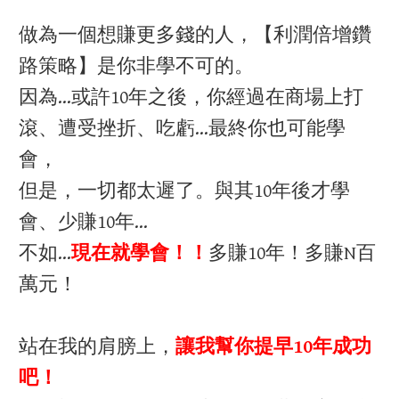
做為一個想賺更多錢的人，【利潤倍增鑽
路策略】是你非學不可的。​
因為…或許10年之後，你經過在商場上打
滾、遭受挫折、吃虧…最終你也可能學
會，
但是，一切都太遲了。與其10年後才學
會、少賺10年…
不如…
現在就學會！！
多賺10年！多賺N百
萬元！
站在我的肩膀上，
讓我幫你提早10年成功
吧！