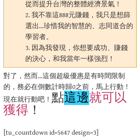
從而提升台灣的整體經濟景氣！
2. 我不靠這888元賺錢，我只是想篩
選出…珍惜我的智慧的、志同道合的
學習者。
3. 因為我發現，你想要成功、賺錢
的決心，和我當年一樣強烈！
對了，然而…這個超級優惠是有時間限制
的，務必在倒數計時歸0之前，馬上行動！
點
這邊
就可以
現在就行動吧！
獲得
！
[tu_countdown id=5647 design=3]