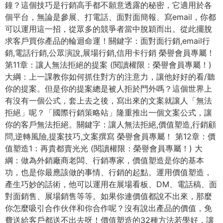
鐘？這個技巧是行銷高手都不願意透露的秘密，它適用於各
個平台，無論是參展、打電話、面對面簡報、寫email，你都
可以運用這一招，從眾多的競爭者當中脫穎而出。從此擺脫
求客戶買你產品的輪迴命運！關鍵字：面對面行銷,email行
銷,電話行銷,公眾演說,展場行銷,信用卡行銷 榮譽會員專屬！
第11章：讓人無法拒絕的提案 (閱讀權限：榮譽會員專屬！)
大綱：上一課教你如何抓住對方的注意力，讓他好好的看/聽
你的提案。但是你的提案總是被人拒於門外嗎？這個世界上
有沒有一個公式，套上去之後，寫出來的文案就讓人「無法
拒絕」呢？「國際行銷策略站」隆重推出一個文案公式，讓
你的客戶無法拒絕。關鍵字：讓人無法拒絕,價值塑造,行銷顧
問,逆轉風險,提案技巧,文案撰寫 榮譽會員專屬！ 第12章：價
值塑造1：再貴都賣光光 (閱讀權限：榮譽會員專屬！) 大
綱：做為外銷廠商老闆、行銷專家，價值塑造是你的基本
功，也是你最應該做的事情、行銷的起點。運用價值塑造，
產生巧妙的話術，他可以運用在展場看板、DM、電話稿、面
對面銷售、展場銷售等等。如果你連價值都說不出來，那麼
你怎麼吸引合作伙伴和你合作呢？沒有說出產品的價值，免
費送給客戶都送不出去呀！價值塑造的32種方法若學好，讓