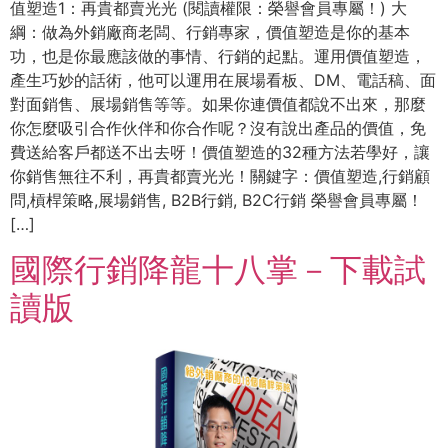
值塑造1：再貴都賣光光 (閱讀權限：榮譽會員專屬！) 大
綱：做為外銷廠商老闆、行銷專家，價值塑造是你的基本
功，也是你最應該做的事情、行銷的起點。運用價值塑造，
產生巧妙的話術，他可以運用在展場看板、DM、電話稿、面
對面銷售、展場銷售等等。如果你連價值都說不出來，那麼
你怎麼吸引合作伙伴和你合作呢？沒有說出產品的價值，免
費送給客戶都送不出去呀！價值塑造的32種方法若學好，讓
你銷售無往不利，再貴都賣光光！關鍵字：價值塑造,行銷顧
問,槓桿策略,展場銷售, B2B行銷, B2C行銷 榮譽會員專屬！
[…]
國際行銷降龍十八掌－下載試
讀版