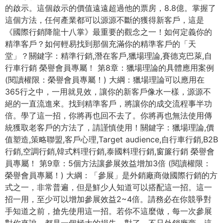
的啟示。這個啟示的價值遠遠超過他的票房，8.8億。掌握了
這個方法，任何產業都可以源源不斷的獲得新客戶，這是
《國際行銷降龍十八掌》最重要的觀念之一！如何定義你的
精準客戶？如何輕易找到那個充滿你的精準客戶的「天
堂」？關鍵字：精準行銷,潛在客戶,獵場理論,賽德克巴萊,自
行車行銷 榮譽會員專屬！ 第8章：獵場理論的具體應用案例
(閱讀權限：榮譽會員專屬！) 大綱：獵場理論可以應用在
365行之中，一用就見效，讓你的新客戶像水一樣，源源不
絕的一直流進來。找到精準客戶，將讓你的成交流程事半功
倍。學了這一招，你將再也回不去了。你將再也無法使用傳
統獲取老客戶的方法了，請謹慎使用！關鍵字：獵場理論,價
值塑造,策略聯盟,客戶心理,Target audience,自行車行銷,B2B
行銷,空調行銷,韓式料理行銷,泰國料理行銷,窗簾行銷 榮譽會
員專屬！ 第9章：5個方法讓參展效益增加3倍 (閱讀權限：
榮譽會員專屬！) 大綱：「參展」是外銷廠商做國際行銷的方
式之一，非常普遍，但是鮮少人知道可以搭配這一招。這一
招一用，至少可以增加參展效益2~4倍。請務必在你競爭對
手知道之前，搶先使用這一招。若你不這麼做，每一次參展