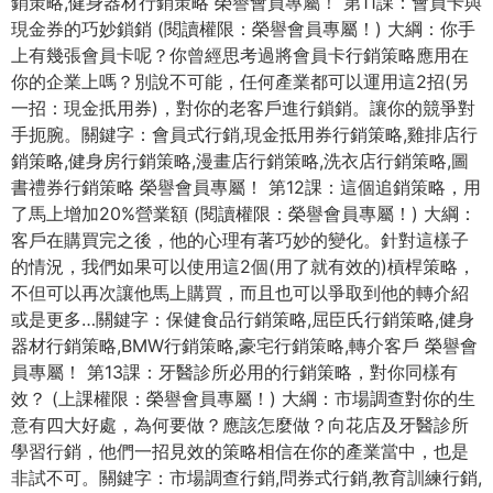
銷策略,健身器材行銷策略 榮譽會員專屬！ 第11課：會員卡與
現金券的巧妙鎖銷 (閱讀權限：榮譽會員專屬！) 大綱：你手
上有幾張會員卡呢？你曾經思考過將會員卡行銷策略應用在
你的企業上嗎？別說不可能，任何產業都可以運用這2招(另
一招：現金扺用券)，對你的老客戶進行鎖銷。讓你的競爭對
手扼腕。關鍵字：會員式行銷,現金抵用券行銷策略,雞排店行
銷策略,健身房行銷策略,漫畫店行銷策略,洗衣店行銷策略,圖
書禮券行銷策略 榮譽會員專屬！ 第12課：這個追銷策略，用
了馬上增加20%營業額 (閱讀權限：榮譽會員專屬！) 大綱：
客戶在購買完之後，他的心理有著巧妙的變化。針對這樣子
的情況，我們如果可以使用這2個(用了就有效的)槓桿策略，
不但可以再次讓他馬上購買，而且也可以爭取到他的轉介紹
或是更多…關鍵字：保健食品行銷策略,屈臣氏行銷策略,健身
器材行銷策略,BMW行銷策略,豪宅行銷策略,轉介客戶 榮譽會
員專屬！ 第13課：牙醫診所必用的行銷策略，對你同樣有
效？ (上課權限：榮譽會員專屬！) 大綱：市場調查對你的生
意有四大好處，為何要做？應該怎麼做？向花店及牙醫診所
學習行銷，他們一招見效的策略相信在你的產業當中，也是
非試不可。關鍵字：市場調查行銷,問券式行銷,教育訓練行銷,