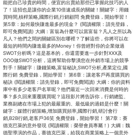
能把自己珍貴的時間，便宜的出賣給那些已掌握此技巧的人
了！這招也是讓你的企業10倍速成長的關鍵！關鍵字：用錢
買時間,槓桿策略,國際行銷,行銷顧問 免費登錄，開始學習！
第5章：如何最快賺進最多的現金？ (閱讀權限：請先登錄，
即可免費閱讀) 大綱：富翁為什麼可以當富翁？凡人之所以為
凡人？他們之間的關鍵區別在哪裡？了解這些，你將可以在
最短的時間內賺進最多的Money！你曾經對你的企業做過
SWOT分析嗎？這是基本的，你還需要進一步針對XXX及
OOO做SWOT分析，這將幫助你擊潰您在外銷市場上的競爭
對手！關鍵字：賺錢策略,富翁秘訣,SWOT分析,產業定位,國
際行銷 免費登錄，開始學習！ 第6章：讓老客戶再度購買的
秘訣 (閱讀權限：請先登錄，即可免費閱讀) 大綱：你的資料
庫中有多少老客戶名單呢？他們最近一次回來消費是何時的
事？多久回來重覆購買呢？這段影片將告訴你，行銷總監、
業務副總在市場上犯的最嚴重的、最低級的過錯是什麼！關
鍵字：媒體行銷策略,增加購買頻率,國際行銷,研討會行
銷,B2B行銷,老客戶36笑 免費登錄，開始學習！ 第7章：賽
德克巴萊的意外發現 (閱讀權限：榮譽會員專屬！) 大綱：魏
德聖導演的作品，賽德克巴萊，給我在商業策略上一個意外