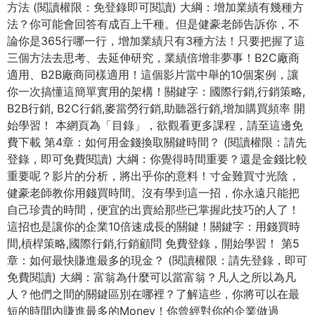
方法 (閱讀權限：免登錄即可閱讀) 大綱：增加業績有幾種方
法？你可能會回答有成百上千種。但是健豪老師告訴你，不
論你是365行哪一行，增加業績只有3種方法！只要把握了這
三個方法去思考、去延伸研究，業績倍增非夢事！B2C廠商
適用、B2B廠商同樣適用！這個影片當中舉的10個案例，讓
你一次搞懂這簡單實用的架構！關鍵字：國際行銷,行銷策略,
B2B行銷, B2C行銷,麥當勞行銷,助聽器行銷,增加購買頻率 開
始學習！ 本網頁為「目錄」，欲觀看更多課程，請至這邊免
費下載 第4章：如何用金錢換取關鍵時間？ (閱讀權限：請先
登錄，即可免費閱讀) 大綱：你覺得時間重要？還是金錢比較
重要呢？影片的分析，將出乎你的意料！寸金難買寸光陰，
健豪老師教你用錢買時間。沒有學到這一招，你永遠只能把
自己珍貴的時間，便宜的出賣給那些已掌握此技巧的人了！
這招也是讓你的企業10倍速成長的關鍵！關鍵字：用錢買時
間,槓桿策略,國際行銷,行銷顧問 免費登錄，開始學習！ 第5
章：如何最快賺進最多的現金？ (閱讀權限：請先登錄，即可
免費閱讀) 大綱：富翁為什麼可以當富翁？凡人之所以為凡
人？他們之間的關鍵區別在哪裡？了解這些，你將可以在最
短的時間內賺進最多的Money！你曾經對你的企業做過