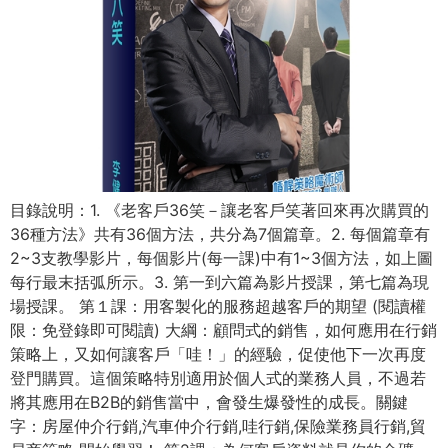
目錄說明：1. 《老客戶36笑－讓老客戶笑著回來再次購買的
36種方法》共有36個方法，共分為7個篇章。2. 每個篇章有
2~3支教學影片，每個影片(每一課)中有1~3個方法，如上圖
每行最末括弧所示。3. 第一到六篇為影片授課，第七篇為現
場授課。 第１課：用客製化的服務超越客戶的期望 (閱讀權
限：免登錄即可閱讀) 大綱：顧問式的銷售，如何應用在行銷
策略上，又如何讓客戶「哇！」的經驗，促使他下一次再度
登門購買。這個策略特別適用於個人式的業務人員，不過若
將其應用在B2B的銷售當中，會發生爆發性的成長。關鍵
字：房屋仲介行銷,汽車仲介行銷,哇行銷,保險業務員行銷,貿