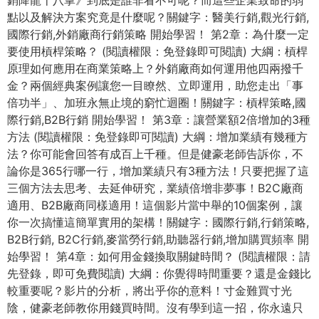
銷降龍十八掌》到底是誰非看不可呢？而這些企業致命的弱
點以及解決方案究竟是什麼呢？關鍵字：醫美行銷,觀光行銷,
國際行銷,外銷廠商行銷策略 開始學習！ 第2章：為什麼一定
要使用槓桿策略？ (閱讀權限：免登錄即可閱讀) 大綱：槓桿
原理如何應用在商業策略上？外銷廠商如何運用他四兩撥千
金？兩個經典案例讓您一目瞭然、立即運用，助您走出「事
倍功半」、加班永無止境的窮忙迴圈！關鍵字：槓桿策略,國
際行銷,B2B行銷 開始學習！ 第3章：讓營業額2倍增加的3種
方法 (閱讀權限：免登錄即可閱讀) 大綱：增加業績有幾種方
法？你可能會回答有成百上千種。但是健豪老師告訴你，不
論你是365行哪一行，增加業績只有3種方法！只要把握了這
三個方法去思考、去延伸研究，業績倍增非夢事！B2C廠商
適用、B2B廠商同樣適用！這個影片當中舉的10個案例，讓
你一次搞懂這簡單實用的架構！關鍵字：國際行銷,行銷策略,
B2B行銷, B2C行銷,麥當勞行銷,助聽器行銷,增加購買頻率 開
始學習！ 第4章：如何用金錢換取關鍵時間？ (閱讀權限：請
先登錄，即可免費閱讀) 大綱：你覺得時間重要？還是金錢比
較重要呢？影片的分析，將出乎你的意料！寸金難買寸光
陰，健豪老師教你用錢買時間。沒有學到這一招，你永遠只