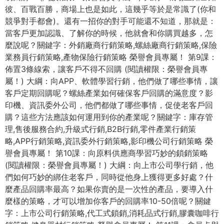
彼、百戰百勝，商場上也是如此，這幾乎等於是常識了(你和
競爭對手都會)。還有一招你的對手可能還不知道，那就是：
當客戶更加認識、了解你的時候，他就會和你購買越多，怎
麼說呢？關鍵字：外銷廠商行銷策略,螺絲廠商行銷策略,保險
業務員行銷策略,產物保險行銷策略 榮譽會員專屬！ 第9課：
佈置3條線索，讓客戶不得不回購 (閱讀權限：榮譽會員專
屬！) 大綱：向APP、軟體學習行銷，他們做了哪些事情，讓
客戶定期回購呢？螺絲產業如何確保客戶回購的滿意度？影
印機、資訊委外公司，他們都做了哪些事情，促使老客戶回
購？這些方法應該如何運用到你的產業呢？關鍵字：庫存管
理,售後服務合約,升級式行銷,B2B行銷,零件產業行銷策
略,APP行銷策略,資訊委外行銷策略,影印機公司行銷策略 榮
譽會員專屬！ 第10課：向原料供應商學習巧妙的鎖銷策略
(閱讀權限：榮譽會員專屬！) 大綱：向上市公司學行銷，他
們如何巧妙的綁住老客戶，同時從他身上獲得更多好處？什
麼產品回購率最高？如果你賣的是一次性的產品，要導入什
麼樣的策略，才可以增加你客戶的回購率10-50倍呢？關鍵
字：上市公司行銷策略,代工式鎖銷,消耗品式行銷,膠囊咖啡行