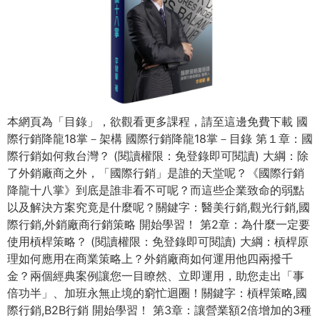
本網頁為「目錄」，欲觀看更多課程，請至 這邊免費下載 國
際行銷降龍18掌－架構 國際行銷降龍18掌－目錄 第１章：國
際行銷如何救台灣？ (閱讀權限：免登錄即可閱讀) 大綱：除
了外銷廠商之外，「國際行銷」是誰的天堂呢？《國際行銷
降龍十八掌》到底是誰非看不可呢？而這些企業致命的弱點
以及解決方案究竟是什麼呢？關鍵字：醫美行銷,觀光行銷,國
際行銷,外銷廠商行銷策略 開始學習！ 第2章：為什麼一定要
使用槓桿策略？ (閱讀權限：免登錄即可閱讀) 大綱：槓桿原
理如何應用在商業策略上？外銷廠商如何運用他四兩撥千
金？兩個經典案例讓您一目瞭然、立即運用，助您走出「事
倍功半」、加班永無止境的窮忙迴圈！關鍵字：槓桿策略,國
際行銷,B2B行銷 開始學習！ 第3章：讓營業額2倍增加的3種