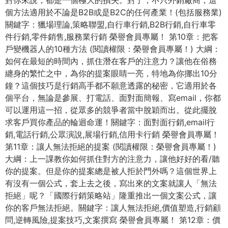
對你來說，都是一個極大的損失。對了，不只外銷廠商，這
個方法適用於不論是B2B或是B2C的任何產業！(包括服務業)
關鍵字：獵場理論,策略聯盟,自行車行銷,B2B行銷,自行車零
件行銷,零件銷售,服務業行銷 榮譽會員專屬！ 第10章：把客
戶變機器人的10種方法 (閱讀權限：榮譽會員專屬！) 大綱：
如何在最短的時間內，抓住潛在客戶的注意力？讓他在俗務
纏身的繁忙之中，為你的提案眼睛一亮，特地為你挪出10分
鐘？這個技巧是行銷高手都不願意透露的秘密，它適用於各
個平台，無論是參展、打電話、面對面簡報、寫email，你都
可以運用這一招，從眾多的競爭者當中脫穎而出。從此擺脫
求客戶買你產品的輪迴命運！關鍵字：面對面行銷,email行
銷,電話行銷,公眾演說,展場行銷,信用卡行銷 榮譽會員專屬！
第11章：讓人無法拒絕的提案 (閱讀權限：榮譽會員專屬！)
大綱：上一課教你如何抓住對方的注意力，讓他好好的看/聽
你的提案。但是你的提案總是被人拒於門外嗎？這個世界上
有沒有一個公式，套上去之後，寫出來的文案就讓人「無法
拒絕」呢？「國際行銷策略站」隆重推出一個文案公式，讓
你的客戶無法拒絕。關鍵字：讓人無法拒絕,價值塑造,行銷顧
問,逆轉風險,提案技巧,文案撰寫 榮譽會員專屬！ 第12章：價