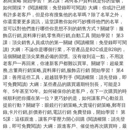
易商策略 開始學習！ 第2課：為何客戶資料就是你的金礦，
如何開採？ (閱讀權限：免登錄即可閱讀) 大綱：你或許已經
有許多老客戶，但是你有搜集他的名單嗎？除了名單之外，
你還需要更多資訊，這堂課教你如何巧妙獲得他們的名單，
並可以對他們進行哪些你意想不到的銷售方式？關鍵字：服
飾店行銷,資料庫行銷,零售商行銷,自動工具 開始學習！ 第3
課：頂尖銷售人員成功的第一關鍵 (閱讀權限：免登錄即可閱
讀) 大綱：不論你是哪個行業，不管產品是B2C或是B2B的，
這個關鍵是頂尖業務必備的習慣。沒有做到這一點，不用說
老客戶一再回來，你連新客戶都難以買單。關鍵字：超級業
務,古董商行銷策略,資料庫行銷,服飾店行銷 開始學習！ 第4
課：善用這些工具，超越競爭對手 (閱讀權限：請先登錄，即
可免費閱讀) 大綱：某些產品的購買週期特別長，可能是3
年、5年甚至10年。如何確保你的老客戶，在下一次購買的時
候順利把你擺在第一位？更巧妙的是，如何讓客戶心動並且
提前行動？關鍵字：眼鏡行行銷策略,大賣場行銷策略,郵寄目
錄,卡片行銷,折價劵行銷,電話行銷 免費登錄，開始學習！ 第
5課：這樣跟進，讓客戶零壓力開心回購 (閱讀權限：請先登
錄，即可免費閱讀) 大綱：跟進客戶、催促他再次購買時，最