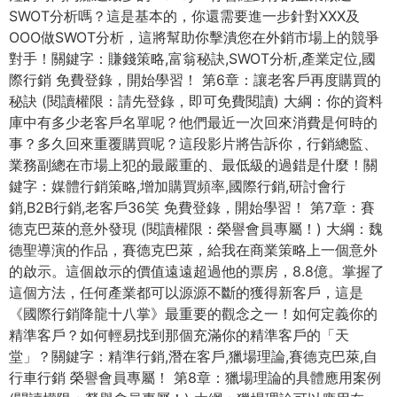
SWOT分析嗎？這是基本的，你還需要進一步針對XXX及
OOO做SWOT分析，這將幫助你擊潰您在外銷市場上的競爭
對手！關鍵字：賺錢策略,富翁秘訣,SWOT分析,產業定位,國
際行銷 免費登錄，開始學習！ 第6章：讓老客戶再度購買的
秘訣 (閱讀權限：請先登錄，即可免費閱讀) 大綱：你的資料
庫中有多少老客戶名單呢？他們最近一次回來消費是何時的
事？多久回來重覆購買呢？這段影片將告訴你，行銷總監、
業務副總在市場上犯的最嚴重的、最低級的過錯是什麼！關
鍵字：媒體行銷策略,增加購買頻率,國際行銷,研討會行
銷,B2B行銷,老客戶36笑 免費登錄，開始學習！ 第7章：賽
德克巴萊的意外發現 (閱讀權限：榮譽會員專屬！) 大綱：魏
德聖導演的作品，賽德克巴萊，給我在商業策略上一個意外
的啟示。這個啟示的價值遠遠超過他的票房，8.8億。掌握了
這個方法，任何產業都可以源源不斷的獲得新客戶，這是
《國際行銷降龍十八掌》最重要的觀念之一！如何定義你的
精準客戶？如何輕易找到那個充滿你的精準客戶的「天
堂」？關鍵字：精準行銷,潛在客戶,獵場理論,賽德克巴萊,自
行車行銷 榮譽會員專屬！ 第8章：獵場理論的具體應用案例