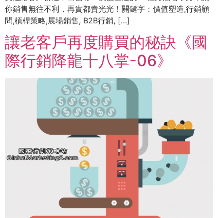
你銷售無往不利，再貴都賣光光！關鍵字：價值塑造,行銷顧
問,槓桿策略,展場銷售, B2B行銷, […]
讓老客戶再度購買的秘訣《國
際行銷降龍十八掌-06》