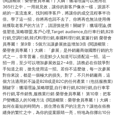
(閱讀權限：榮譽會員專屬！) 大綱：獵場理論可以應用在
365行之中，一用就見效，讓你的新客戶像水一樣，源源不
絕的一直流進來。找到精準客戶，將讓你的成交流程事半功
倍。學了這一招，你將再也回不去了。你將再也無法使用傳
統獲取老客戶的方法了，請謹慎使用！關鍵字：獵場理論,價
值塑造,策略聯盟,客戶心理,Target audience,自行車行銷,B2B
行銷,空調行銷,韓式料理行銷,泰國料理行銷,窗簾行銷 榮譽會
員專屬！ 第9章：5個方法讓參展效益增加3倍 (閱讀權限：
榮譽會員專屬！) 大綱：「參展」是外銷廠商做國際行銷的方
式之一，非常普遍，但是鮮少人知道可以搭配這一招。這一
招一用，至少可以增加參展效益2~4倍。請務必在你競爭對
手知道之前，搶先使用這一招。若你不這麼做，每一次參展
對你來說，都是一個極大的損失。對了，不只外銷廠商，這
個方法適用於不論是B2B或是B2C的任何產業！(包括服務業)
關鍵字：獵場理論,策略聯盟,自行車行銷,B2B行銷,自行車零
件行銷,零件銷售,服務業行銷 榮譽會員專屬！ 第10章：把客
戶變機器人的10種方法 (閱讀權限：榮譽會員專屬！) 大綱：
如何在最短的時間內，抓住潛在客戶的注意力？讓他在俗務
纏身的繁忙之中，為你的提案眼睛一亮，特地為你挪出10分