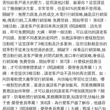
害怕給客戶過大的壓力，從而讓他討厭、躲避你？這堂課提
出了幾個解決方案，非常管用，但是80%的業務不曾用過。
關鍵字：無壓力跟進,自然成交,水電行行銷策略,鑰匙店行銷策
略,傳真行銷,工具機行銷策略 免費登錄，開始學習！ 第6課：
3種活動，讓老客戶笑著回來再次購買 (閱讀權限：請先登
錄，即可免費閱讀) 大綱：舉辦一個活動，可以成功的讓老客
戶回購。那麼不同產業的老闆們，你應該舉辦什麼樣類型的
活動呢？這堂課舉了3種活動及許多案例，這些活動都是你的
競爭對手從來沒有想過的創意。關鍵字：保養品行銷策略,抽
獎活動行銷,老客戶聚會,封閉式銷售,進口車行銷策略,奢侈品
行銷策略 免費登錄，開始學習！ 第7課：什麼樣的競賽活
動，才可倍增整體業績？ (閱讀權限：榮譽會員專屬！) 大
綱：本堂提供3種活動，讓老客戶迫不及待的再次購買。如：
向防毒軟體大廠學習行銷策略、向扶輪社學習社交活動。哪
一種類型的產業，最適合邀請客戶參加飯局。而業務團隊競
賽應該如何舉辦，才可以最好的讓老客戶增加購買頻率？關
鍵字：防毒軟體行銷策略,業務團隊競賽,知識管理,扶輪社,獅
子會 榮譽會員專屬！ 第8課：為什麼客戶越了解你，他越容
易回購？ (閱讀權限：榮譽會員專屬！) 大綱：戰場上知己知