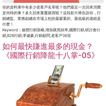
你的資料庫中有多少老客戶名單呢？他們最近一次回來消費
是何時的事？多久回來重覆購買呢？這段影片將告訴你，行
銷總監、業務副總在市場上犯的最嚴重的、最低級的過錯是
什麼！
Keyword：媒體行銷策略,增加購買頻率,國際行銷,研討會行
銷,B2B行銷,李健豪,行銷顧問,老客戶36笑
如何最快賺進最多的現金？
《國際行銷降龍十八掌-05》