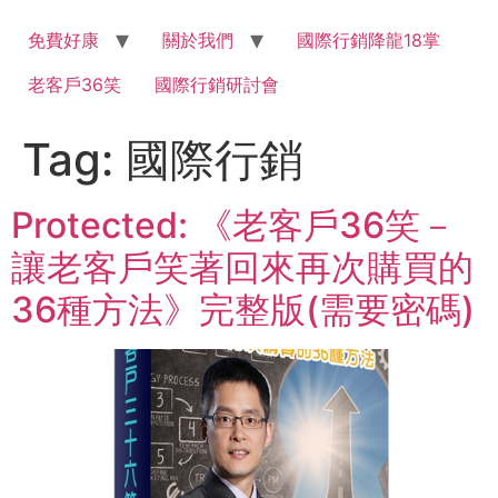
Skip
to
免費好康
關於我們
國際行銷降龍18掌
content
老客戶36笑
國際行銷研討會
Tag:
國際行銷
Protected: 《老客戶36笑－
讓老客戶笑著回來再次購買的
36種方法》完整版(需要密碼)