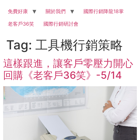
Skip
to
免費好康
關於我們
國際行銷降龍18掌
content
老客戶36笑
國際行銷研討會
Tag:
工具機行銷策略
這樣跟進，讓客戶零壓力開心
回購《老客戶36笑》-5/14